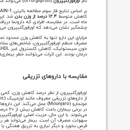
نام
اورفورگلیپرون
(Orforglipron) می‌تواند مسیر درمان چاقی را تغییر دهد.
کاهش متوسط
۱۲.۴ درصد از وزن بدن
چشمگیر نشان می‌دهد که اورفورگلیپرون می‌تو
مزایای این دارو تنها به کاهش وزن محدود ن
مصرف منظم اورفورگلیپرون، شاخص‌های سلامت
خ
درمان بودند. این اثرات می‌توانند خطر بیمار
مقایسه با داروهای تزریقی
اورفورگلیپرون از نظر درصد کاهش وزن، کمی
مونجارو (Mounjaro) عمل می‌کند. این د
در برخی بیماران
می‌شوند. با این حال، مزیت اصلی اورفورگلیپر
سهولت مصرف آن است. بیمار می‌تواند هر ر
قرص بخورد و دیگر نیازی به تزریق هفتگی یا 