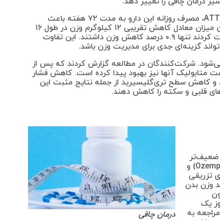
بر اساس نتایج فاز سوم مطالعه بالینی ATTAIN-1، مصرف روزانه این دارو به مدت ۷۲ هفته باعث
شد. این میزان معادل کاهش تقریبی ۱۲ کیلوگرم وزن در طول ۱۶
ماه است. در مقایسه، افرادی که دارونما دریافت کردند تنها ۰.۹ درصد کاهش وزن داشتند. این تفاوت
اند گزینه‌ای جدی برای مدیریت وزن باشد.
می‌شود. شرکت‌کنندگان در مطالعه گزارش کردند که پس از
 متابولیک آنها نیز بهبود پیدا کرده است. کاهش فشار
ون سیستولیک، کاهش کلسترول غیر HDL، و کاهش سطح تری‌گلیسیرید از جمله نتایج مثبت این
ی‌های قلبی و سکته را کاهش دهند.
 ضعیف‌تر
از داروهای تزریقی معروف مانند اوزمپیک (Ozempic) و
اروهای تزریقی
 باعث کاهش بیش از ۲۰ درصد وزن بدن
ون
وز یک
مراجعه به
درمان چاقی