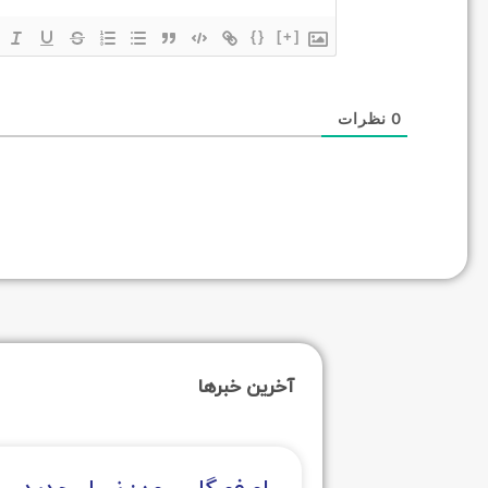
{}
[+]
0
نظرات
آخرین خبرها