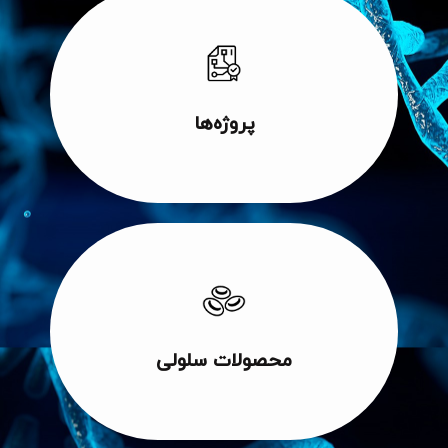
adipiscing elit dolor
Lorem ipsum dolor sit amet consectetur
پروژه‌ها
adipiscing elit dolor
Lorem ipsum dolor sit amet consectetur
محصولات سلولی