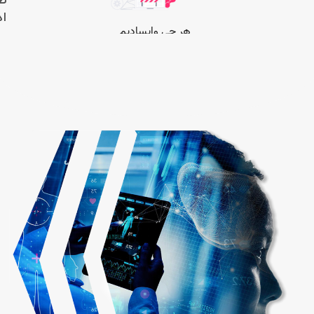
طر
اد