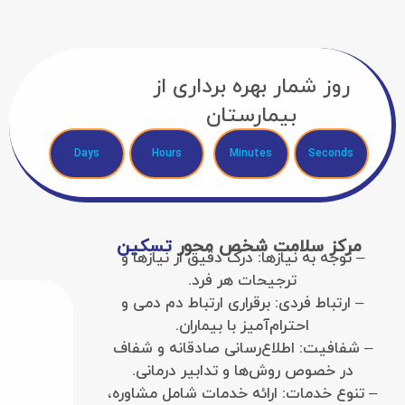
روز شمار بهره برداری از
بیمارستان
Days
Hours
Minutes
Seconds
مرکز سلامت شخص محور
تسکین
– توجه به نیازها: درک دقیق از نیازها و
ترجیحات هر فرد.
– ارتباط فردی: برقراری ارتباط دم دمی و
احترام‌آمیز با بیماران.
– شفافیت: اطلاع‌رسانی صادقانه و شفاف
در خصوص روش‌ها و تدابیر درمانی.
– تنوع خدمات: ارائه خدمات شامل مشاوره،