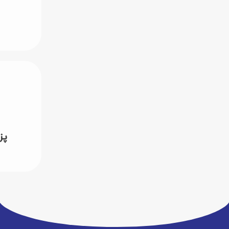
ا
پز
این 