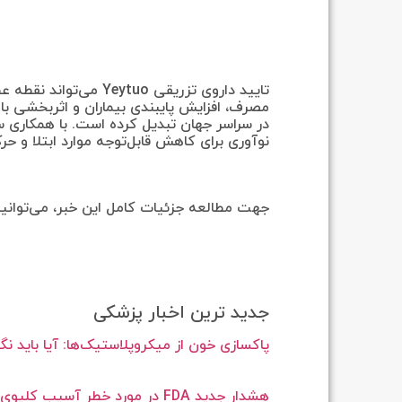
تایید داروی تزریقی tuo
مصرف، افزایش پایبندی بیماران و اثربخشی بالا،
در سراسر جهان تبدیل کرده است. با همکاری س
نوآوری برای کاهش قابل‌توجه موارد ابتلا و حرکت به س
جهت مطالعه جزئیات کامل این خبر، می‌توانی
جدید ترین اخبار پزشکی
پاکسازی خون از میکروپلاستیک‌ها: آیا باید نگر
هشدار جدید FDA در مورد خطر آسیب کلیوی ناشی از داروهای GLP-1