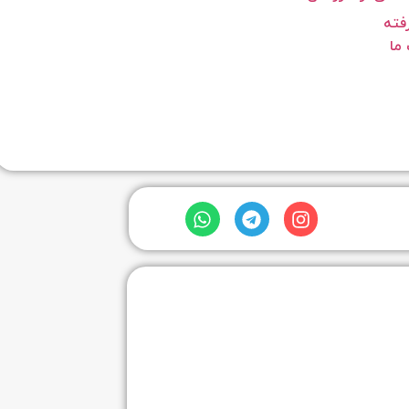
فته
ما