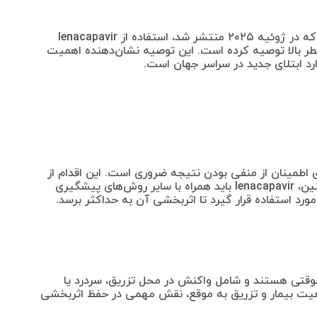
سازمان جهانی بهداشت در راهنمای جدید خود که در ژوئیه ۲۰۲۵ منتشر شد، استفاده از lenacapavir
 خطر بالا توصیه کرده است. این توصیه نشان‌دهنده اهمیت
رد ابتلای جدید در سراسر جهان است.
ی اطمینان از منفی بودن نتیجه ضروری است. این اقدام از
ایجاد مقاومت دارویی جلوگیری می‌کند. همچنین، lenacapavir باید همراه با سایر روش‌های پیشگیری
مورد استفاده قرار گیرد تا اثربخشی آن به حداکثر برسد.
l معمولاً خفیف و موقتی هستند و شامل واکنش در محل تزریق، سردرد یا
عیت بیمار و تزریق به موقع، نقش مهمی در حفظ اثربخشی