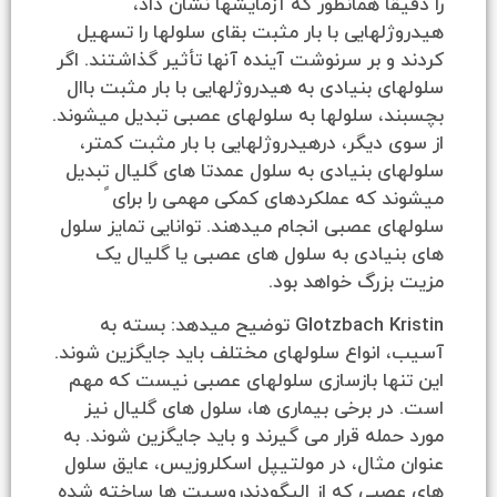
اً همانطور که آزمایشها نشان داد،
هایی با بار مثبت بقای سلولها را تسهیل
 بر سرنوشت آینده آنها تأثیر گذاشتند. اگر
 بنیادی به هیدروژلهایی با بار مثبت باال
، سلولها به سلولهای عصبی تبدیل میشوند.
دیگر، درهیدروژلهایی با بار مثبت کمتر،
 بنیادی به سلول عمدتا های گلیال تبدیل
که عملکردهای کمکی مهمی را برای ً
 عصبی انجام میدهند. توانایی تمایز سلول
یادی به سلول های عصبی یا گلیال یک
رگ خواهد بود.
Glotzbach Kristin توضیح میدهد: بسته به
نواع سلولهای مختلف باید جایگزین شوند.
ها بازسازی سلولهای عصبی نیست که مهم
 برخی بیماری ها، سلول های گلیال نیز
له قرار می گیرند و باید جایگزین شوند. به
ثال، در مولتیپل اسکلروزیس، عایق سلول
بی که از الیگودندروسیت ها ساخته شده