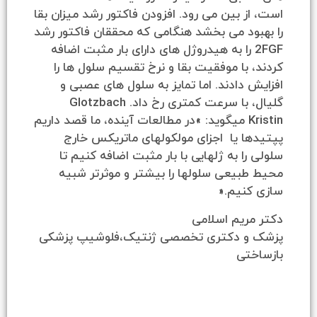
 بین می رود. افزودن فاکتور رشد میزان بقا
ود می بخشد هنگامی که محققان فاکتور رشد
2F را به هیدروژل های دارای بار مثبت اضافه
با موفقیت بقا و نرخ تقسیم سلول ها را
دادند. اما تمایز به سلول های عصبی و
گلیال، با سرعت کمتری رخ داد. Glotzbach
Kristin میگوید: »در مطالعات آینده، ما قصد داریم
 یا اجزای مولکولهای ماتریکس خارج
ا به ژلهایی با بار مثبت اضافه کنیم تا
یعی سلولها را بیشتر و موثرتر شبیه
نیم.«
ریم اسلامی
 دکتری تخصصی ژنتیک،فلوشیپ پزشکی
تی