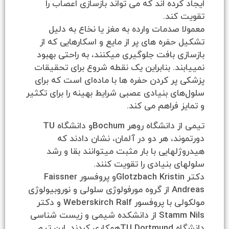
رده اند که می تواند بازسازی اعصاب را
کند.
صدمات وارده به مغز یا نخاع به دلیل
فره های پر از مایع و اسکارهایی که از
 بافت جلوگیری میکنند، به راحتی بهبود
د. بنابراین یک نقطه شروع برای تحقیقات
ر کردن حفره ها با ماده‌ای است که برای
ی بنیادی عصبی شرایط بهینه را برای تکثیر
 فراهم می کند.
تیمی از دانشگاه روهر Bochumو دانشگاه TU
د، هر دو در آلمان، نشان دادند که
هایی با بار مثبت میتوانند بقا و رشد
 بنیادی را تقویت کنند.
دکتر Glotzbach Kristinو پروفسور Faissner
Andreas از گروه مورفولوژی سلولی و نوروبیولوژی
مولکولی با پروفسور Weberskirch Ralf و دکتر
Stamm Nils از دانشکده شیمی و زیست شناسی
دانشگاه TU Dortmundهمکاری کردند. این تیم