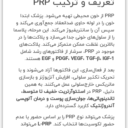
ف و ترکیب PRP
 از خون محیطی تهیه می‌شود. پزشک ابتدا
در لوله حاوی ضدانعقاد جمع‌آوری می‌کند و
را سانتریفیوژ می‌کند. این مرحله، پلاسما
لول‌های خونی جدا می‌سازد و پلاکت‌ها را در
ن غلظت ممکن متمرکز می‌کند. پلاکت‌های
های رشد شامل
PDGF، VEGF، TGF-β،
و
EGF
هستند.
فعال‌سازی، این فاکتورها آزاد می‌شوند و با
کثیر سلولی، افزایش آنژیوژنز و بازسازی
س خارج‌سلولی عمل می‌کنند. به همین
استئوآرتریت خفیف تا متوسط،
پاتی‌ها، جوان‌سازی پوست و درمان آلوپسی
نتیک
کاربرد گسترده‌ای دارد.
پزشک می‌تواند نوع PRP را بر اساس حضور یا عدم
کوسیت‌ها انتخاب کند.
L-PRP
می‌تواند